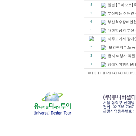
일본 [구마모토]
8
부산에는 장애인 
7
부산척수장애인
6
대한항공의 부산-괌
5
제주도에서 장애인
보건복지부.노동부
3
현지 여행사 직원
2
장애인여행전문[휠
1
≪
[1]
..
[11]
[12]
[13]
[14]
[15]
[16]
[