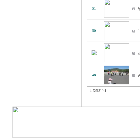
51
50
48
1
[2]
[3]
[4]