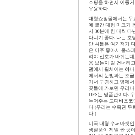
쇼핑을 하면서 이동거
유용하다.
대형쇼핑몰에서는 무료셔
에 빨간 대형 마크가
서 30분에 한 대씩 다
다니기 좋다. 나는 호
만 셔틀은 여기저기 다
은 아주 좋아서 풀스피
려야 신호가 바뀌는데,
음 보는지 길 건너라
괌에서 휠체어는 하나도
에서의 눈빛과는 조금
가서 구경하고 옆에서 
곳들에 가보면 우리나라
DFS는 명품관이다. 
누어주는 고디바쵸코렛
다.(우리는 수족관 무
다.)
미국 대형 수퍼마켓인 
생필품이 제일 싼 곳이