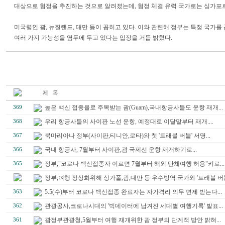
대상으로 협정을 추진하는 것으로 알려졌는데, 협정 체결 유력 국가로는 싱가포
미국령인 괌, 뉴질랜드, 대만 등이 꼽히고 있다. 이와 관련해 정부는 특정 국가를
여러 가지 가능성을 염두에 두고 있다는 입장을 거듭 밝혔다.
높은 백신 접종율로 주목받는 괌(Guam),국내항공사들도 운항 재개...
369
우리 항공사들의 사이판 노선 운항, 예정대로 이달말부터 재개....
368
북마리아나 정부(사이판,티니안,로타)와 첫 '트래블 버블' 서명...
367
국내 항공사, 7월부터 사이판,괌 국제선 운항 재개하기로...
366
정부,"코로나 백신접종자 이르면 7월부터 해외 단체여행 허용"키로...
365
정부,여행 정상화위해 싱가폴,괌,대만 등 우수방역 국가와 '트래블 버블'
5.5(수)부터 코로나 백신접종 완료자는 자가격리 의무 면제 받는다...
363
관광공사,코로나시대의 '빅데이터에 남겨진 세대별 여행기록' 발표...
362
괌정부관광청,5월부터 여행 재개위한 괌 정부의 단계적 방안 밝혀...
361