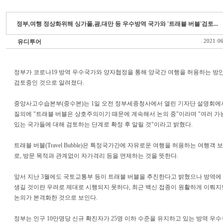
정부,여행 정상화위해 싱가폴,괌,대만 등 우수방역 국가와 '트래블 버블'검토...
유디투어
|
2021·06
정부가 코로나19 방역 우수국가와 양자협정을 통해 양국간 여행을 허용하는 방
검토중인 것으로 알려졌다.
중앙사고수습본부(중수본)는 1일 오전 정부세종청사에서 열린 기자단 설명회에
질의에 "트래블 버블은 상호주의이기 때문에 계속해서 논의 중"이라며 "여러 
있는 국가들에 대해 검토하는 단계로 확정 후 알릴 것"이라고 밝혔다.
트래블 버블(Travel Bubble)은 특정국가간에 자유로운 여행을 허용하는 여행객
로, 방문 목적과 관계없이 자가격리 등을 면제하는 것을 뜻한다.
앞서 지난 3월에도 국토교통부 등이 트래블 버블을 추진한다고 밝혔으나 방역에
생길 것이란 우려로 제대로 시행되지 못하다, 최근 백신 접종이 원활하게 이뤄
논의가 본격화한 것으로 보인다.
정부는 인구 10만명당 신규 확진자가 25명 이하 수준을 유지하고 있는 방역 우