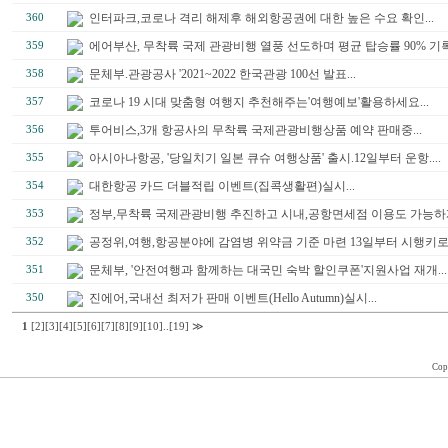
인터파크,코로나 격리 해제후 해외항공권에 대한 높은 수요 확인...
360
에어부산, 무착륙 국제 관광비행 열풍 선도하며 평균 탑승률 90% 기록.
359
문체부.관광공사 '2021~2022 한국관광 100선 발표...
358
코로나 19 시대 맞춤형 여행지 추천해주는'여행예보'활용하세요...
357
투어비스,3개 항공사의 무착륙 국제관광비행상품 예약 판매중...
356
아시아나항공, '당일치기 일본 큐슈 여행상품' 출시.12일부터 운항....
355
대한항공 카드 더블적립 이벤트(집콕생활편)실시...
354
정부,무착륙 국제관광비행 추진하고 시내,공항면세점 이용도 가능하게.
353
공정위,여행,항공분야에 감염병 위약금 기준 마련 13일부터 시행키로.
352
문체부, '안전여행과 함께하는 대국민 숙박 할인쿠폰'지원사업 재개...
351
진에어,국내선 최저가 판매 이벤트(Hello Autumn)실시...
350
1
[2]
[3]
[4]
[5]
[6]
[7]
[8]
[9]
[10]
..
[19]
≫
Cop