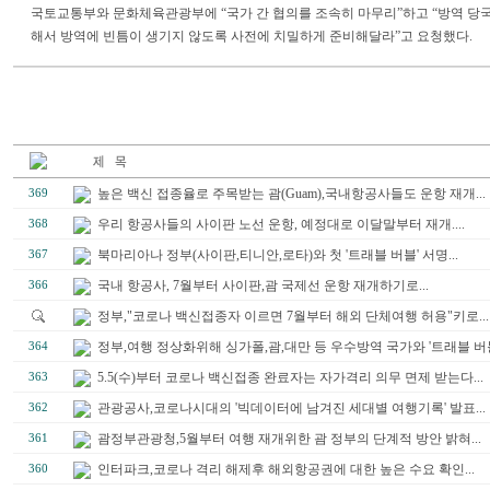
국토교통부와 문화체육관광부에 “국가 간 협의를 조속히 마무리”하고 “방역 당
해서 방역에 빈틈이 생기지 않도록 사전에 치밀하게 준비해달라”고 요청했다.
높은 백신 접종율로 주목받는 괌(Guam),국내항공사들도 운항 재개...
369
우리 항공사들의 사이판 노선 운항, 예정대로 이달말부터 재개....
368
북마리아나 정부(사이판,티니안,로타)와 첫 '트래블 버블' 서명...
367
국내 항공사, 7월부터 사이판,괌 국제선 운항 재개하기로...
366
정부,"코로나 백신접종자 이르면 7월부터 해외 단체여행 허용"키로...
정부,여행 정상화위해 싱가폴,괌,대만 등 우수방역 국가와 '트래블 버블'
364
5.5(수)부터 코로나 백신접종 완료자는 자가격리 의무 면제 받는다...
363
관광공사,코로나시대의 '빅데이터에 남겨진 세대별 여행기록' 발표...
362
괌정부관광청,5월부터 여행 재개위한 괌 정부의 단계적 방안 밝혀...
361
인터파크,코로나 격리 해제후 해외항공권에 대한 높은 수요 확인...
360