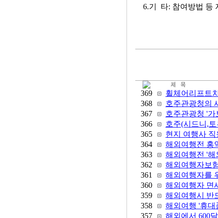
6.기 타: 참여방법
369
휠체어리프트차
368
호주관광청의 새
367
호주관광청 '가보
366
호주(시드니,토부
365
현지 여행사 직
364
해외여행전 홍
363
해외여행전 '해
362
해외여행자보험
361
해외여행자를 
360
해외여행자 면
359
해외여행시 반드
358
해외여행 '휴대
357
해외에서 600