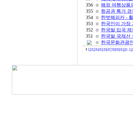
356
해외 여행상품의 
355
항공권 특가 경
354
한벗해피카 - 
353
한국인이 가장 가
352
한국발 입국 제한
351
한국발 국제선
한국문화관광연구
1
[2]
[3]
[4]
[5]
[6]
[7]
[8]
[9]
[10]
..
[1