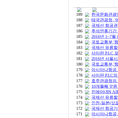
189
한국문화관광연
188
태국관광청, '
187
국제선 항공권,
186
추석연휴기간 한
185
2016년 1~7
184
국토교통부 '항공
183
국제선 유류할증료
182
사이판 P.I.
181
2016년 서울시
180
국토교통부,'
179
아시아나항공 7
178
사이판 P.I.C의
177
호주관광청의 
176
10개월째 '0'
175
진에어(JIN 
174
국제선 유류할증
173
인천-일본(삿포
172
국제선 항공기 
171
아시아나항공,국