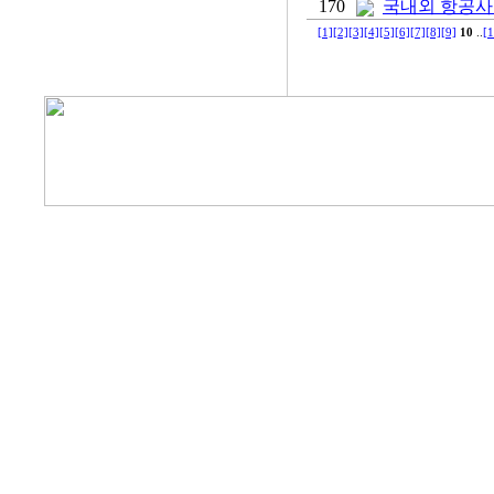
170
국내외 항공사
[1]
[2]
[3]
[4]
[5]
[6]
[7]
[8]
[9]
10
..
[1