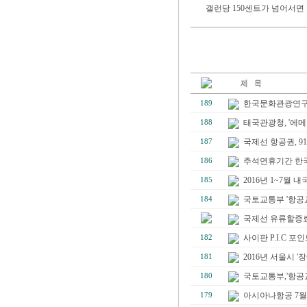
갤런당 150센트가 넘어서면
한국문화관광연구원
189
태국관광청, '에메
188
국제선 항공권, 9
187
추석연휴기간 한국
186
2016년 1~7월 
185
국토교통부 '항공교통
184
국제선 유류할증료 1
사이판 P.I.C 포
182
2016년 서울시 '
181
국토교통부,'항공
180
아시아나항공 7월
179