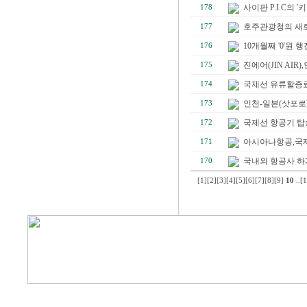
사이판 P.I.C의 '키
178
호주관광청의 새로
177
10개월째 '0'원 
176
진에어(JIN AI
175
국제선 유류할증료 
174
인천-일본(삿포로
173
국제선 항공기 탑승
172
아시아나항공,국제선
171
국내외 항공사 
170
[1]
[2]
[3]
[4]
[5]
[6]
[7]
[8]
[9]
10
..
[1