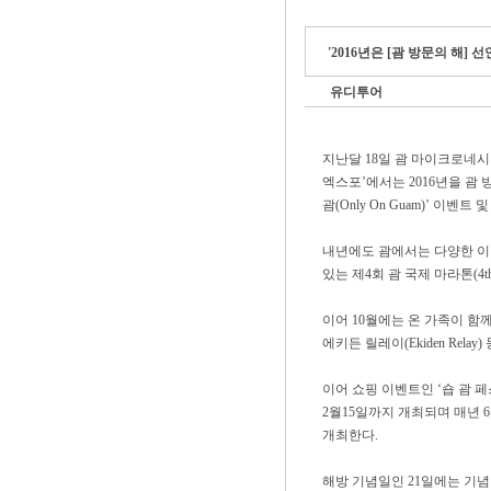
'2016년은 [괌 방문의 해] 선언
유디투어
지난달 18일 괌 마이크로네시아 몰(
엑스포’에서는 2016년을 괌 
괌(Only On Guam)’ 이벤
내년에도 괌에서는 다양한 이
있는 제4회 괌 국제 마라톤(4th Gu
이어 10월에는 온 가족이 함께 할 
에키든 릴레이(Ekiden Relay
이어 쇼핑 이벤트인 ‘숍 괌 페스티벌
2월15일까지 개최되며 매년 
개최한다.
해방 기념일인 21일에는 기념