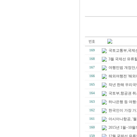
국토교통부,국제선
169
3월 국제선 유류할증료(
168
여행민법 개정안,
167
해외여행전 '해외
166
작년 한해 우리국민
165
국토부,항공권 취
164
하나은행 등 여행성
163
한국인이 가장 가고 
162
아시아나항공, '월
161
2015년 1월~10월
160
12월 국제선 유류할
159