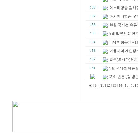
이스타항공,김해출발
158
아시아나항공, 인천
157
10월 국제선 유류할증료(
156
8월 일본 방문한 한
155
티웨이항공(TW),인
154
여행사의 개인정
153
일본(오사카)단체
152
9월 국제선 유류할증료(
151
'2016년은 [괌 방문
≪
[1]
..
11
[12]
[13]
[14]
[15]
[16]
[