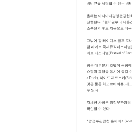
비비큐를 체험할 수 있는 비비
올해는 아시아태평양관광협회인 PATA(
진행된다. 5월18일부터 나흘
소속된 이후로 처음으로 더욱
그밖에 괌 레이디스 골프 토너먼트(Guam
괌 라이브 국제뮤직페스티벌(Guam Liv
아트 페스티벌(Festival of Pac
괌은 대부분의 호텔이 공항에서
쇼핑과 휴양을 동시에 즐길 수
a Duck), 라이드 제트스키(Ri
것은 물론 차모르바비큐, 레드라
수 있다.
자세한 사항은 괌정부관광청 홈페이지
확인할 수 있다.
*괌정부관광청 홈페이지(www.welc