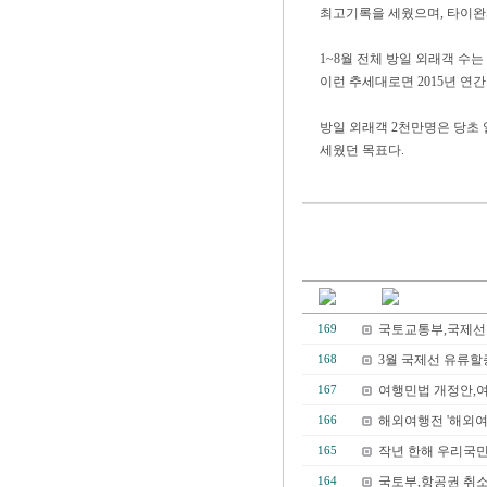
최고기록을 세웠으며, 타이완과
1~8월 전체 방일 외래객 수는
이런 추세대로면 2015년 연
방일 외래객 2천만명은 당초
세웠던 목표다.
국토교통부,국제선 
169
3월 국제선 유류할증료(F
168
여행민법 개정안,여
167
해외여행전 '해외여
166
작년 한해 우리국민의
165
국토부,항공권 취소
164