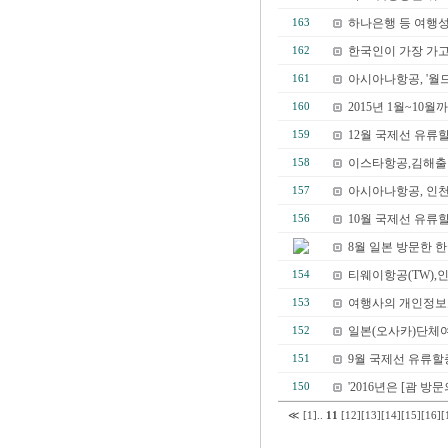
하나은행 등 여행성
163
한국인이 가장 가고 
162
아시아나항공, '월드
161
2015년 1월~10월까
160
12월 국제선 유류할증
159
이스타항공,김해출발 
158
아시아나항공, 인천
157
10월 국제선 유류할증료(F
156
8월 일본 방문한 한
티웨이항공(TW),인천
154
여행사의 개인정보
153
일본(오사카)단체여
152
9월 국제선 유류할증료(F
151
'2016년은 [괌 방문의
150
≪
[1]
..
11
[12]
[13]
[14]
[15]
[16]
[