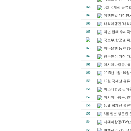
3월 국제선 유류할증료(
168
여행민법 개정안,
167
해외여행전 '해외
166
작년 한해 우리국민
165
국토부,항공권 취
하나은행 등 여행성
163
한국인이 가장 가고 
162
아시아나항공, '월
161
2015년 1월~10월
160
12월 국제선 유류할
159
이스타항공,김해출발
158
아시아나항공, 인천
157
10월 국제선 유류할증료(
156
8월 일본 방문한 한
155
티웨이항공(TW),인
154
여행사의 개인정
153