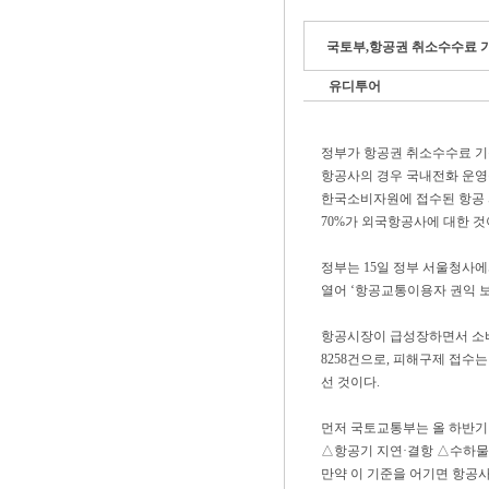
국토부,항공권 취소수수료 기
유디투어
정부가 항공권 취소수수료 기
항공사의 경우 국내전화 운영을
한국소비자원에 접수된 항공 
70%가 외국항공사에 대한 것
정부는 15일 정부 서울청사
열어 ‘항공교통이용자 권익 
항공시장이 급성장하면서 소비자
8258건으로, 피해구제 접수는
선 것이다.
먼저 국토교통부는 올 하반기
△항공기 지연·결항 △수하물
만약 이 기준을 어기면 항공사