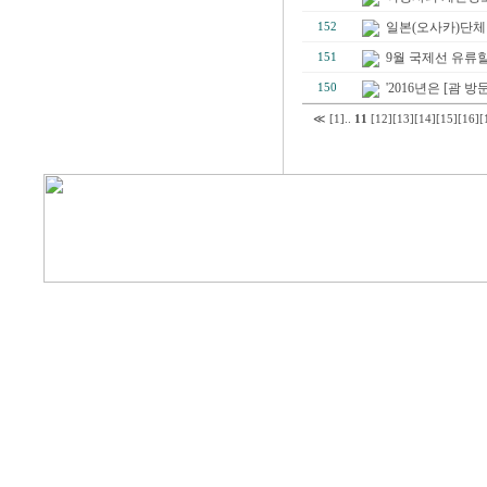
일본(오사카)단체
152
9월 국제선 유류할증료(
151
'2016년은 [괌 방문
150
≪
[1]
..
11
[12]
[13]
[14]
[15]
[16]
[