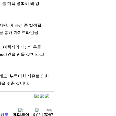
를 더욱 명확히 해 양
만, 이 과정 중 발생할
관을 통해 가이드라인을
대한 여행자의 배상의무를
이드라인을 만들 것”이라고
게도 ‘부득이한 사유로 인한
형을 맞춘 것이다.
로...
유디투어
16·03·17
6287