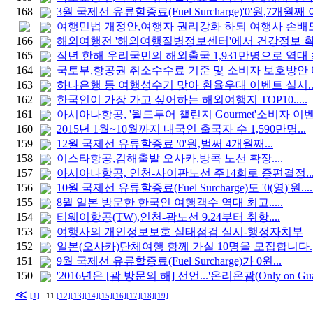
168
3월 국제선 유류할증료(Fuel Surcharge)'0'원,7개월째 이
여행민법 개정안,여행자 권리강화 하되 여행사 손배도 
166
해외여행전 '해외여행질병정보센터'에서 건강정보 확인
165
작년 한해 우리국민의 해외출국 1,931만명으로 역대 최
164
국토부,항공권 취소수수료 기준 및 소비자 보호방안 마
163
하나은행 등 여행성수기 맞아 환율우대 이벤트 실시..
162
한국인이 가장 가고 싶어하는 해외여행지 TOP10.....
161
아시아나항공, '월드투어 챌린지 Gourmet'소비자 이
160
2015년 1월~10월까지 내국인 출국자 수 1,590만명...
159
12월 국제선 유류할증료 '0'원,벌써 4개월째...
158
이스타항공,김해출발 오사카,방콕 노선 확장....
157
아시아나항공, 인천-사이판노선 주14회로 증편결정..
156
10월 국제선 유류할증료(Fuel Surcharge)도 '0(영)'원.....
155
8월 일본 방문한 한국인 여행객수 역대 최고.....
154
티웨이항공(TW),인천-괌노선 9.24부터 취항....
153
여행사의 개인정보보호 실태점검 실시-행정자치부
152
일본(오사카)단체여행 함께 가실 10명을 모집합니다.
151
9월 국제선 유류할증료(Fuel Surcharge)가 0원...
150
'2016년은 [괌 방문의 해] 선언...'온리온괌(Only on G
≪
[1]
..
11
[12]
[13]
[14]
[15]
[16]
[17]
[18]
[19]