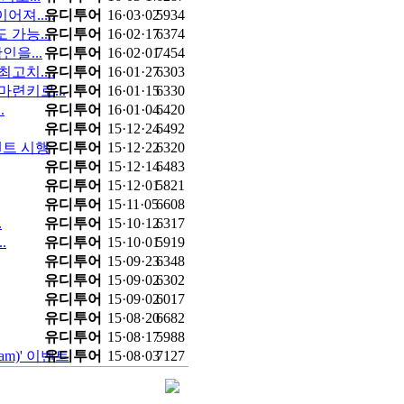
어져.....
유디투어
16·03·02
5934
가능...
유디투어
16·02·17
6374
을...
유디투어
16·02·01
7454
고치....
유디투어
16·01·27
6303
련키로...
유디투어
16·01·15
6330
.
유디투어
16·01·04
6420
유디투어
15·12·24
6492
벤트 시행
유디투어
15·12·22
6320
유디투어
15·12·14
6483
유디투어
15·12·01
5821
유디투어
15·11·05
6608
.
유디투어
15·10·12
6317
.
유디투어
15·10·01
5919
유디투어
15·09·23
6348
유디투어
15·09·02
6302
유디투어
15·09·02
6017
유디투어
15·08·20
6682
유디투어
15·08·17
5988
uam)' 이벤트
유디투어
15·08·03
7127