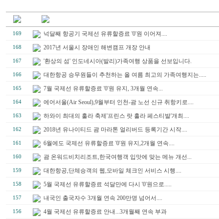
넉달째 항공기 국제선 유류할증료 '0'원 이어져....
169
2017년 서울시 장애인 해변캠프 개장 안내
168
'환상의 섬' 인도네시아(발리)가족여행 상품을 선보입니다.
167
대한항공 승무원들이 추천하는 올 여름 최고의 가족여행지는.....
166
7월 국제선 유류할증료 '0'원 유지, 3개월 연속...
165
에어서울(Air Seoul),9월부터 인천-괌 노선 신규 취항키로....
164
하와이 최대의 훌라 축제'프린스 랏 훌라 페스티발'개최....
163
2018년 유나이티드 괌 마라톤 얼리버드 등록기간 시작....
162
6월에도 국제선 유류할증료 '0'원 유지,2개월 연속....
161
괌 온워드비치리조트,한국여행객 입맛에 맞는 메뉴 개선...
160
대한항공,단체승객의 웹,모바일 체크인 서비스 시행....
159
5월 국제선 유류할증료 석달만에 다시 '0'원으로.....
158
내국인 출국자수 3개월 연속 200만명 넘어서....
157
4월 국제선 유류할증료 안내...3개월째 연속 부과
156