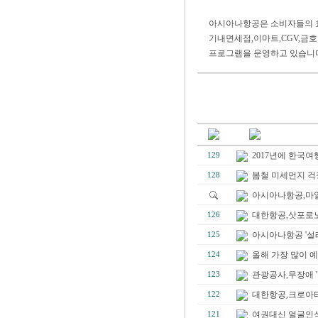
아시아나항공은 소비자들의 
기내면세점,이마트,CGV,금
프로그램을 운영하고 있습니
2017년에 한국여
129
봄철 미세먼지 걱정이
128
아시아나항공,마일리
대한항공,삿포로노
126
아시아나항공 '설레
125
올해 가장 많이 예
124
관광공사,무장애 '
123
대한항공,크로아티아
122
여권대신 얼굴인식만
121