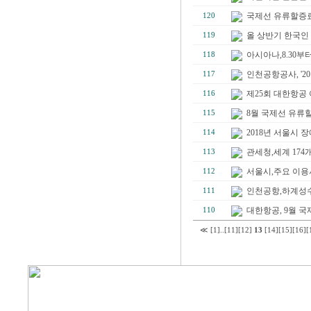
국제선 유류할증료(Fu
120
올 상반기 한국인
119
아시아나,8.30부
118
인천공항공사, '20
117
제25회 대한항공 
116
8월 국제선 유류할증료
115
2018년 서울시 
114
관세청,세계 174
113
서울시,주요 이용
112
인천공항,하계성수기
111
대한항공, 9월 국제
110
≪
[1]
..
[11]
[12]
13
[14]
[15]
[16]
[