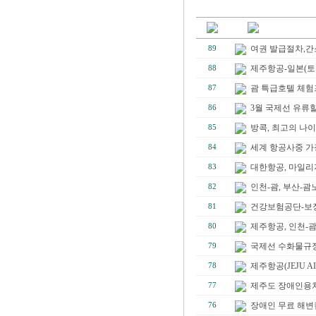
여권 발급절차,간
89
제주항공-일본(토
88
괌 특급호텔 체험
87
3월 국제선 유류
86
방콕, 최고의 나이트
85
세계 항공사중 가
84
대한항공, 마일리
83
인천-괌, 부산-
82
건강보험공단-보
81
제주항공, 인천-
80
국제선 수화물규
79
제주항공(JEJU 
78
제주도 장애인용
77
장애인 무료 해변
76