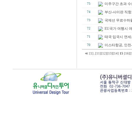
미주구간 초과 수
75
부산-사이판 직항
74
국제선 무료수하
73
EU국가 여행시 여
72
태국 입국시 면
71
이스타항공, 인천-
70
≪
[1]
..
[11]
[12]
[13]
[14]
15
[16]
[