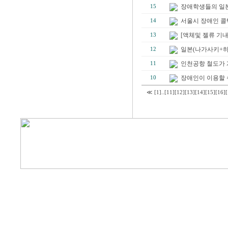
장애학생들의 일본
15
서울시 장애인 콜택
14
[액체및 젤류 기
13
일본(나가사키+
12
인천공항 철도가 
11
장애인이 이용할 
10
≪
[1]
..
[11]
[12]
[13]
[14]
[15]
[16]
[