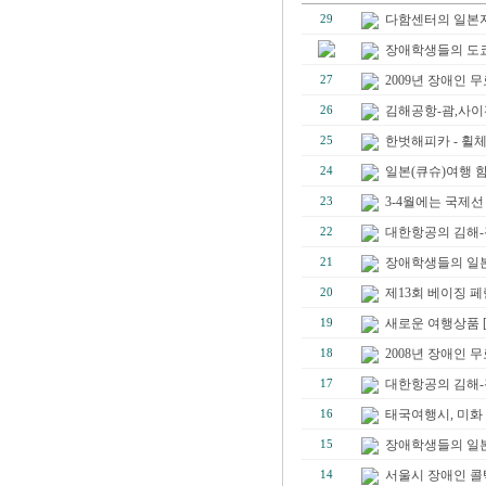
다함센터의 일본자
29
장애학생들의 도쿄
2009년 장애인
27
김해공항-괌,사이
26
한벗해피카 - 휠
25
일본(큐슈)여행 함
24
3-4월에는 국제
23
대한항공의 김해-
22
장애학생들의 일
21
제13회 베이징 
20
새로운 여행상품 [발
19
2008년 장애인 
18
대한항공의 김해-
17
태국여행시, 미화
16
장애학생들의 일본
15
서울시 장애인 콜택
14