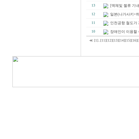
[액체및 젤류 기
13
일본(나가사키+
12
인천공항 철도가 
11
장애인이 이용할 
10
≪
[1]
..
[11]
[12]
[13]
[14]
[15]
[16]
[