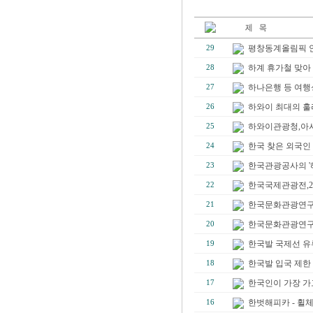
평창동계올림픽 안
29
하계 휴가철 맞아 
28
하나은행 등 여행성
27
하와이 최대의 훌라
26
하와이관광청,아시아
25
한국 찾은 외국인 입
24
한국관광공사의 '
23
한국국제관광전,2
22
한국문화관광연구원,
21
한국문화관광연구원
20
한국발 국제선 
19
한국발 입국 제한 
18
한국인이 가장 가고 
17
한벗해피카 - 휠
16