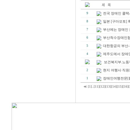
전국 장애인 콜택
9
일본 [구마모토]
8
부산에는 장애인 
7
부산척수장애인
6
대한항공의 부산-괌
5
제주도에서 장애인
4
보건복지부.노동부
현지 여행사 직원
2
장애인여행전문[휠
1
≪
[1]
..
[11]
[12]
[13]
[14]
[15]
[16]
[