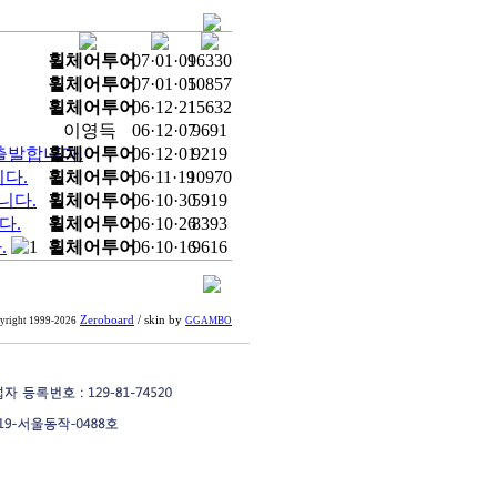
휠체어투어
07·01·09
16330
휠체어투어
07·01·05
10857
휠체어투어
06·12·21
15632
이영득
06·12·07
9691
 출발합니다.
휠체어투어
06·12·01
9219
다.
휠체어투어
06·11·19
10970
니다.
휠체어투어
06·10·30
5919
다.
휠체어투어
06·10·26
8393
.
1
휠체어투어
06·10·16
9616
Zeroboard
/ skin by
yright 1999-2026
GGAMBO