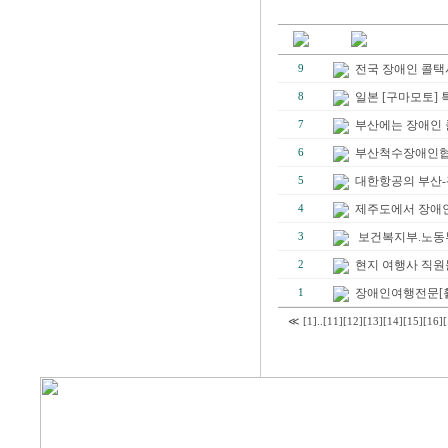
전국 장애인 콜택
9
일본 [구마모토]
8
부산에는 장애인 
7
부산척수장애인
6
대한항공의 부산-괌
5
제주도에서 장애인
4
보건복지부.노동부
3
현지 여행사 직원
2
장애인여행전문[휠
1
≪
[1]
..
[11]
[12]
[13]
[14]
[15]
[16]
[