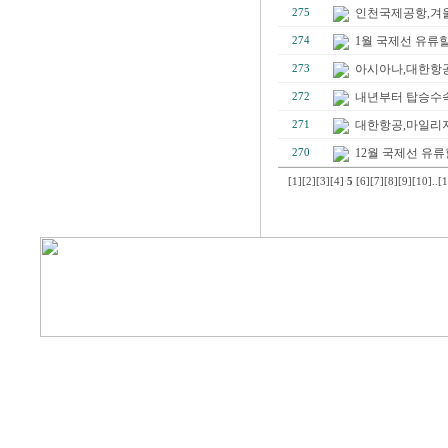
인천국제공항,겨울 
275
1월 국제선 유류할증료
274
아시아나,대한항공
273
내년부터 탑승수속
272
대한항공,마일리지로
271
12월 국제선 유류할증
270
[1]
[2]
[3]
[4]
5
[6]
[7]
[8]
[9]
[10]
..
[1