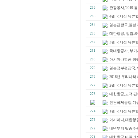
관광공사,'2019 
286
4월 국제선 유류할증료
285
일본관광국,일본 주
284
대한항공, 창립50
283
3월 국제선 유류할증료
282
국내항공사, 부가서
281
아시아나항공 창립3
280
일본정부관광국,지
279
2018년 우리나라 
278
2월 국제선 유류할
277
대한항공,고객 편의위
276
인천국제공항,겨울 
1월 국제선 유류할증료
274
아시아나,대한항공
273
내년부터 탑승수속
272
대한항공,마일리지로
271