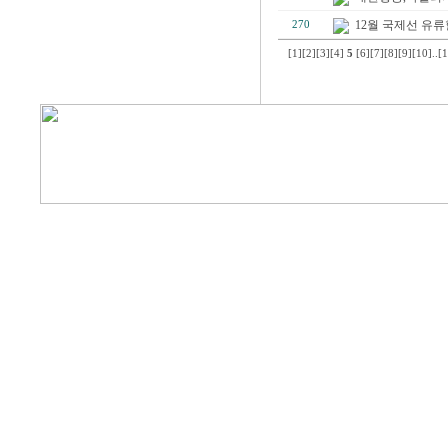
12월 국제선 유류할증
270
[1]
[2]
[3]
[4]
5
[6]
[7]
[8]
[9]
[10]
..
[1