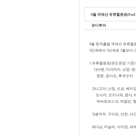
4월 국제선 유류할증료(Fuel S
유디투어
4월 한국출발 국제선 유류할증료(F
3단계에서 5단계로 3월보다 
1.유류할증료(편도운임 기준)
1)다롄, 미야자키, 선양, 옌
창춘, 칭다오, 후쿠
2)나고야, 난징, 도쿄, 베이징
오사카, 오키나와, 창사, 타
하바로프스크, 하얼빈,
3)광저우, 구이린, 선전, 시안,
4)다낭, 마닐라, 사이판, 세