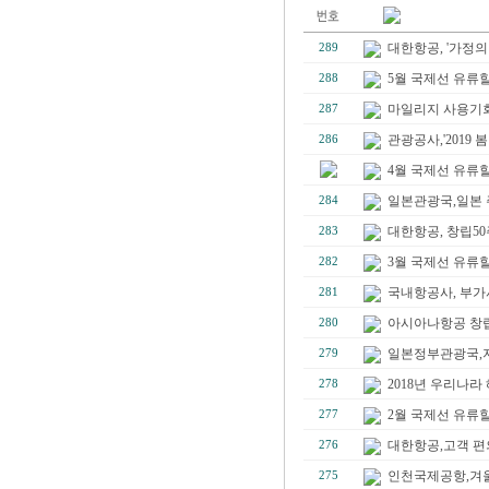
대한항공, '가정의
289
5월 국제선 유류할증료
288
마일리지 사용기회
287
관광공사,'2019 
286
4월 국제선 유류할증료
일본관광국,일본 주
284
대한항공, 창립50
283
3월 국제선 유류할증료
282
국내항공사, 부가서
281
아시아나항공 창립3
280
일본정부관광국,지
279
2018년 우리나라 
278
2월 국제선 유류할
277
대한항공,고객 편의위
276
인천국제공항,겨울 
275