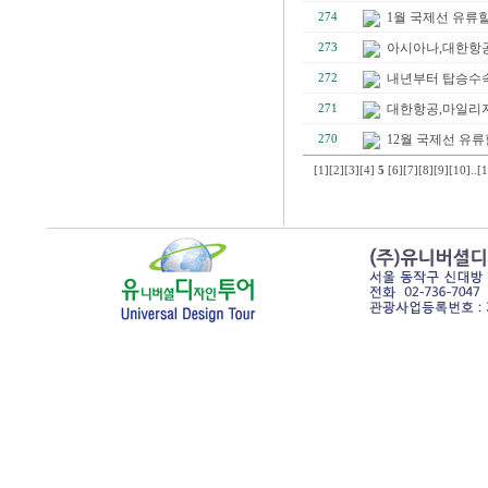
1월 국제선 유류할증료
274
아시아나,대한항공
273
내년부터 탑승수속
272
대한항공,마일리지로
271
12월 국제선 유류할증
270
[1]
[2]
[3]
[4]
5
[6]
[7]
[8]
[9]
[10]
..
[1