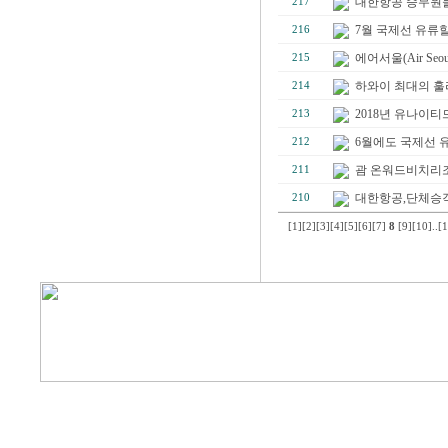
대한항공 승무원들이
217
7월 국제선 유류할증
216
에어서울(Air Seo
215
하와이 최대의 훌라
214
2018년 유나이티
213
6월에도 국제선 유류
212
괌 온워드비치리조
211
대한항공,단체승객의
210
[1]
[2]
[3]
[4]
[5]
[6]
[7]
8
[9]
[10]
..
[1