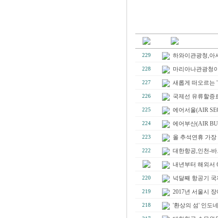
하와이관광청,아시아
229
마리아나관광청이 초
228
새롭게 떠오르는 '지
227
국제선 유류할증료 5
226
에어서울(AIR SE
225
에어부산(AIR BU
224
올 추석연휴 가장
223
대한항공,인천-바
222
내년부터 해외서 6
넉달째 항공기 국제선
220
2017년 서울시 
219
'환상의 섬' 인
218