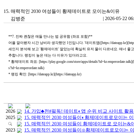
15. 매력적인 2030 여성들이 황제데이트로 모이는&이유
|
2026·05·22 06
김병준
**7. 진짜 괜찮은 애들 만나는 법 공유함 (좌표 포함)**
어플 깔아봤자 시간 낭비라 생각했던 1인입니다. '데이트앱([https://dateapp.kr](https:
세인지 분석해 보고 '황제데이트' 깔았는데 확실히 유저 물이 다르네요. 매너 좋
추합니다. 랭킹이 높은 데는 다 이유가 있더라고요.
* 황제데이트 좌표: [https://play.google.com/store/apps/details?id=kr.emperordate.talk](htt
s?id=kr.emperordate.talk)
* 랭킹 확인: [https://dateapp.kr](https://dateapp.kr)
2026
14. 가입♣전#필독! 데이트◐앱 순위 비교 사이트 활
2025
15. 매력적인 2030 여성들이◐황제데이트로모이는 
15. 매력적인 2030 여성들이 황제데이트로 모이는&
2023
15. 매력적인 2030 여성들이⊙황제데이트로모이는 