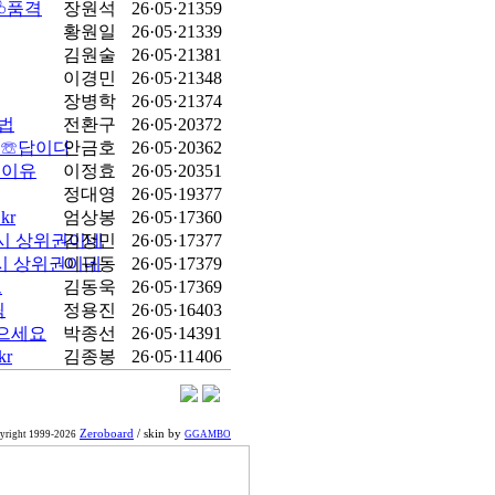
의♧품격
장원석
26·05·21
359
황원일
26·05·21
339
김원술
26·05·21
381
이경민
26·05·21
348
장병학
26·05·21
374
용법
전환구
26·05·20
372
가☏답이다
안금호
26·05·20
362
는이유
이정효
26·05·20
351
정대영
26·05·19
377
kr
엄상봉
26·05·17
360
역시 상위권이네
김정민
26·05·17
377
시 상위권이네
이규동
26·05·17
379
트
김동욱
26·05·17
369
릭
정용진
26·05·16
403
받으세요
박종선
26·05·14
391
r
김종봉
26·05·11
406
Zeroboard
/ skin by
yright 1999-2026
GGAMBO