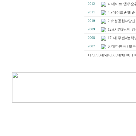
4. 데이트 앱♧
2012
4.◐데이트★앱 
2011
2.☆성공한⊙당신
2010
12.#시간$낭비
2009
17. 내 주변♠
2008
6. 대한민국♀모든
2007
1
[2]
[3]
[4]
[5]
[6]
[7]
[8]
[9]
[10]
..
[1