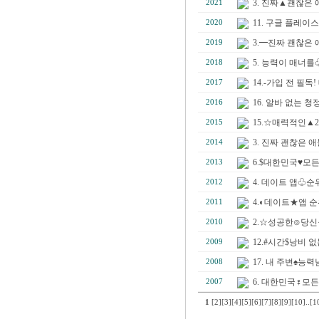
3. 진짜▲괜찮은 
2021
11. 구글 플레이
2020
3.━진짜 괜찮은 
2019
5. 능력이 매너
2018
14.-가입 전 필
2017
16. 알바 없는
2016
15.☆매력적인▲
2015
3. 진짜 괜찮은 
2014
6.$대한민국♥모든
2013
4. 데이트 앱♧
2012
4.◐데이트★앱 
2011
2.☆성공한⊙당신
2010
12.#시간$낭비
2009
17. 내 주변♠
2008
6. 대한민국♀모든
2007
1
[2]
[3]
[4]
[5]
[6]
[7]
[8]
[9]
[10]
..
[1