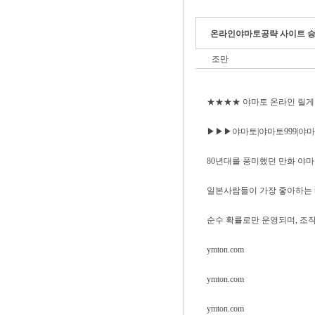
온라인야마토공략 사이트 승률1
조만
★★★★ 야마토 온라인 릴게
▶▶▶야마토|야마토999|야
80년대를 풍미했던 만화 야마
일본사람들이 가장 좋아하는
순수 확률로만 운영되며, 조작
ymton.com
ymton.com
ymton.com