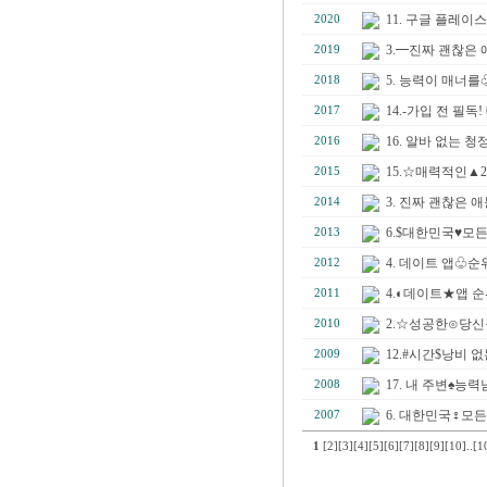
11. 구글 플레이
2020
3.━진짜 괜찮은 
2019
5. 능력이 매너
2018
14.-가입 전 필
2017
16. 알바 없는
2016
15.☆매력적인▲
2015
3. 진짜 괜찮은 
2014
6.$대한민국♥모든
2013
4. 데이트 앱♧
2012
4.◐데이트★앱 
2011
2.☆성공한⊙당신
2010
12.#시간$낭비
2009
17. 내 주변♠
2008
6. 대한민국♀모든
2007
1
[2]
[3]
[4]
[5]
[6]
[7]
[8]
[9]
[10]
..
[1