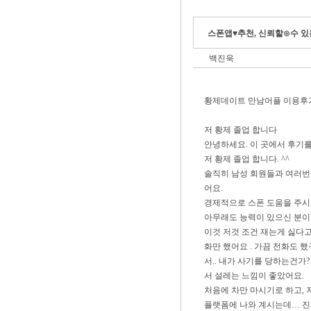
스폰앱♥추천, 신뢰할⊙수 있
백진욱
황제데이트 만남어플 이용후
저 황제 졸업 합니다
안녕하세요. 이 곳에서 후기를
저 황제 졸업 합니다. ^^
솔직히 남성 회원들과 여러번
어요.
경제적으로 스폰 도움을 주시
아무래도 능력이 있으신 분이
이것 저것 조건 재는게 싫다고
화만 했어요 . 가끔 전화도 했
서.. 내가 사기를 당하는건가?
서 설레는 느낌이 좋았어요.
처음에 차만 마시기로 하고, 
플랫폼에 나와 계시는데… 진