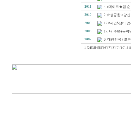
4.◐데이트★앱 
2011
2.☆성공한⊙당신
2010
12.#시간$낭비
2009
17. 내 주변♠
2008
6. 대한민국♀모든
2007
1
[2]
[3]
[4]
[5]
[6]
[7]
[8]
[9]
[10]
..
[1