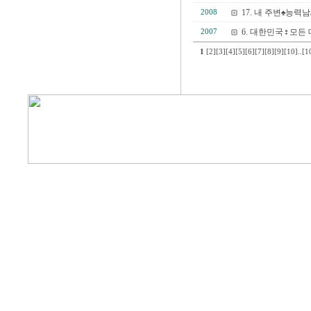
17. 내 주변♠능
2008
6. 대한민국♀모든 
2007
1
[2]
[3]
[4]
[5]
[6]
[7]
[8]
[9]
[10]
..
[1