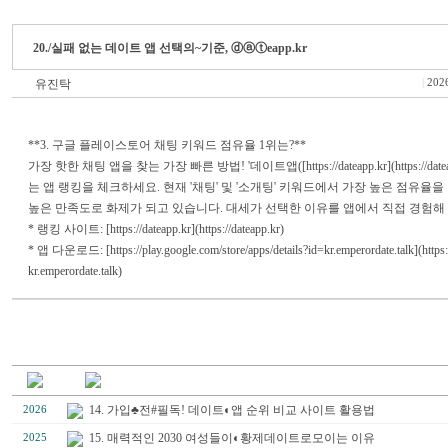
20./실패 없는 데이트 앱 선택의~기준, ⓓⓐⓣeapp.kr
유진탁
|
202
**3. 구글 플레이스토어 채팅 키워드 점유율 1위는?**
가장 핫한 채팅 앱을 찾는 가장 빠른 방법! '데이트앱([https://dateapp.kr](https://
는 앱 랭킹을 체크하세요. 현재 '채팅' 및 '소개팅' 키워드에서 가장 높은 점유율
높은 만족도로 화제가 되고 있습니다. 대세가 선택한 이유를 앱에서 직접 경험해
* 랭킹 사이트: [https://dateapp.kr](https://dateapp.kr)
* 앱 다운로드: [https://play.google.com/store/apps/details?id=kr.emperordate.talk](https:/
kr.emperordate.talk)
14. 가입♣전#필독! 데이트◐앱 순위 비교 사이트 활용법
2026
15. 매력적인 2030 여성들이◐황제데이트로모이는 이유
2025