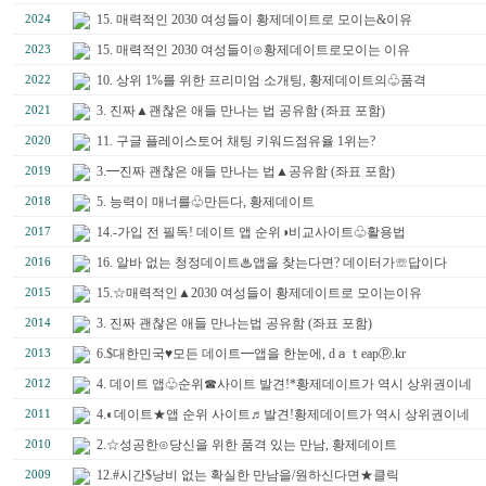
15. 매력적인 2030 여성들이 황제데이트로 모이는&이유
2024
15. 매력적인 2030 여성들이⊙황제데이트로모이는 이유
2023
10. 상위 1%를 위한 프리미엄 소개팅, 황제데이트의♧품격
2022
3. 진짜▲괜찮은 애들 만나는 법 공유함 (좌표 포함)
2021
11. 구글 플레이스토어 채팅 키워드점유율 1위는?
2020
3.━진짜 괜찮은 애들 만나는 법▲공유함 (좌표 포함)
2019
5. 능력이 매너를♧만든다, 황제데이트
2018
14.-가입 전 필독! 데이트 앱 순위◑비교사이트♧활용법
2017
16. 알바 없는 청정데이트♨앱을 찾는다면? 데이터가☏답이다
2016
15.☆매력적인▲2030 여성들이 황제데이트로 모이는이유
2015
3. 진짜 괜찮은 애들 만나는법 공유함 (좌표 포함)
2014
6.$대한민국♥모든 데이트━앱을 한눈에, dａｔeapⓟ.kr
2013
4. 데이트 앱♧순위☎사이트 발견!*황제데이트가 역시 상위권이네
2012
4.◐데이트★앱 순위 사이트♬발견!황제데이트가 역시 상위권이네
2011
2.☆성공한⊙당신을 위한 품격 있는 만남, 황제데이트
2010
12.#시간$낭비 없는 확실한 만남을/원하신다면★클릭
2009