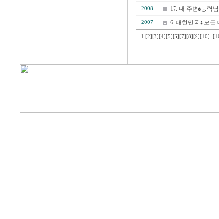
17. 내 주변♠능
2008
6. 대한민국♀모든 
2007
1
[2]
[3]
[4]
[5]
[6]
[7]
[8]
[9]
[10]
..
[1