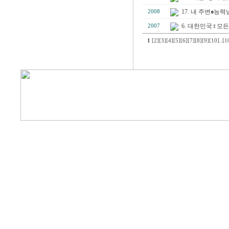
17. 내 주변♠
2008
6. 대한민국♀모든
2007
1
[2]
[3]
[4]
[5]
[6]
[7]
[8]
[9]
[10]
..
[1