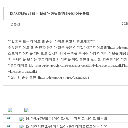
12.#시간$낭비 없는 확실한 만남을/원하신다면★클릭
정용진
|
202
**1. 요즘 뜨는 데이트 앱 순위, 아직도 광고만 믿으세요?**
수많은 데이트 앱 중 진짜 유저가 많은 곳은 어디일까요? '데이트앱([https://dateapp.kr](h
스토어 데이터를 기반으로 실시간 검색 순위를 분석해 가장 정직한 정보를 제공
인 존재감을 보이는 '황제데이트'의 매력을 직접 확인해 보세요. 검증된 데이터
* 황제데이트 앱: [https://play.google.com/store/apps/details?id=kr.emperordate.talk](https
=kr.emperordate.talk)
* 실시간 순위 확인: [https://dateapp.kr](https://dateapp.kr)
14. 가입♣전#필독! 데이트◐앱 순위 비교 사이트 활용법
2026
15. 매력적인 2030 여성들이◐황제데이트로모이는 이유
2025