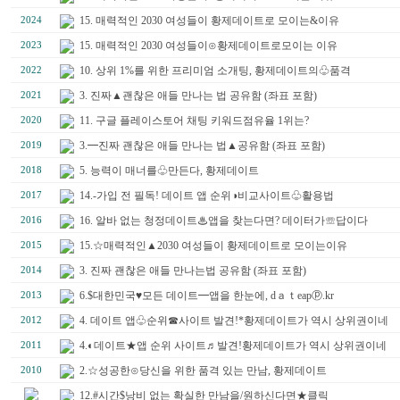
15. 매력적인 2030 여성들이 황제데이트로 모이는&이유
2024
15. 매력적인 2030 여성들이⊙황제데이트로모이는 이유
2023
10. 상위 1%를 위한 프리미엄 소개팅, 황제데이트의♧품격
2022
3. 진짜▲괜찮은 애들 만나는 법 공유함 (좌표 포함)
2021
11. 구글 플레이스토어 채팅 키워드점유율 1위는?
2020
3.━진짜 괜찮은 애들 만나는 법▲공유함 (좌표 포함)
2019
5. 능력이 매너를♧만든다, 황제데이트
2018
14.-가입 전 필독! 데이트 앱 순위◑비교사이트♧활용법
2017
16. 알바 없는 청정데이트♨앱을 찾는다면? 데이터가☏답이다
2016
15.☆매력적인▲2030 여성들이 황제데이트로 모이는이유
2015
3. 진짜 괜찮은 애들 만나는법 공유함 (좌표 포함)
2014
6.$대한민국♥모든 데이트━앱을 한눈에, dａｔeapⓟ.kr
2013
4. 데이트 앱♧순위☎사이트 발견!*황제데이트가 역시 상위권이네
2012
4.◐데이트★앱 순위 사이트♬발견!황제데이트가 역시 상위권이네
2011
2.☆성공한⊙당신을 위한 품격 있는 만남, 황제데이트
2010
12.#시간$낭비 없는 확실한 만남을/원하신다면★클릭