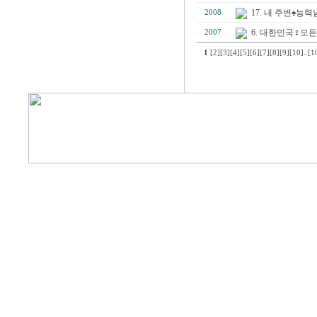
17. 내 주변♠
2008
6. 대한민국♀모든
2007
1
[2]
[3]
[4]
[5]
[6]
[7]
[8]
[9]
[10]
..
[1