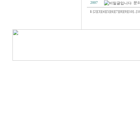
문의
2007
1
[2]
[3]
[4]
[5]
[6]
[7]
[8]
[9]
[10]
..
[1