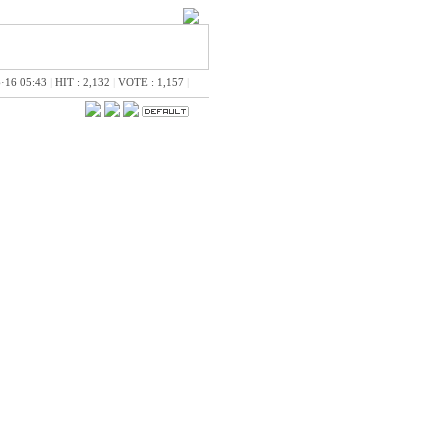
·16 05:43
|
HIT : 2,132
|
VOTE : 1,157
|