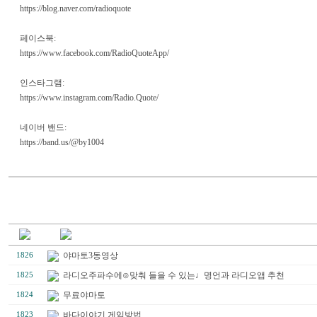
https://blog.naver.com/radioquote
페이스북:
https://www.facebook.com/RadioQuoteApp/
인스타그램:
https://www.instagram.com/Radio.Quote/
네이버 밴드:
https://band.us/@by1004
야마토3동영상
1826
라디오주파수에⊙맞춰 들을 수 있는♩명언과 라디오앱 추천
1825
무료야마토
1824
바다이야기 게임방법
1823