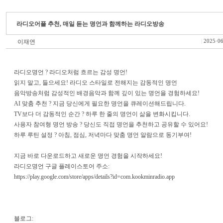
라디오어플 추천, 매일 듣는 명언과 함께하는 라디오방송
이재연
|
2025·06
라디오명언 ? 라디오처럼 흐르는 감성 명언!
읽지 말고, 들으세요! 라디오 스타일로 전해지는 감동적인 명언
음악방송처럼 감성적인 배경음악과 함께 깊이 있는 명언을 경험하세요!
AI 맞춤 추천 ? 지금 당신에게 필요한 명언을 큐레이션해드립니다.
TV보다 더 감동적인 순간 ? 하루 한 줄의 명언이 삶을 변화시킵니다.
사용자 참여형 명언 방송 ? 당신도 직접 명언을 추천하고 공유할 수 있어요!
하루 루틴 설정 ? 아침, 점심, 저녁마다 맞춤 명언 알람으로 동기부여!
지금 바로 다운로드하고 새로운 명언 경험을 시작하세요!
라디오명언 구글 플레이스토어 주소:
https://play.google.com/store/apps/details?id=com.kookminradio.app
블로그: