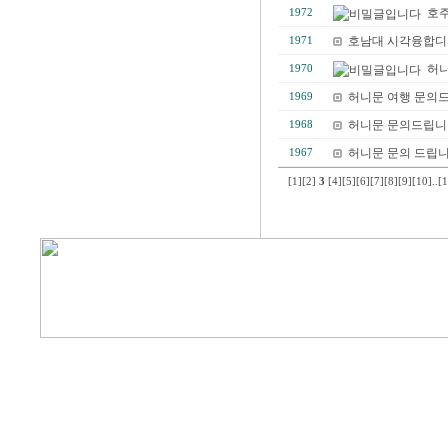
호주
1972
호남대 시각융합디
1971
허니
1970
허니문 여행 문의
1969
허니문 문의드립니
1968
허니문 문의 드립니다
1967
[1]
[2]
3
[4]
[5]
[6]
[7]
[8]
[9]
[10]
..
[