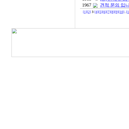
1967
견적 문의 입
[1]
[2]
3
[4]
[5]
[6]
[7]
[8]
[9]
[10]
..
[