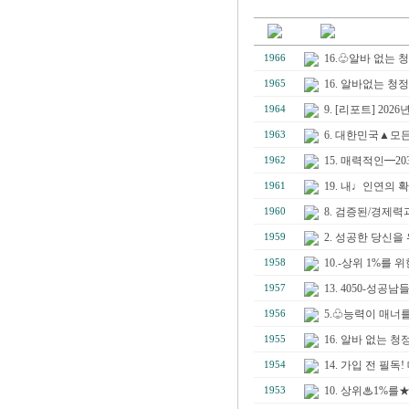
16.♧알바 없는
1966
16. 알바없는 
1965
9. [리포트] 2
1964
6. 대한민국▲모든
1963
15. 매력적인━
1962
19. 내♩인연의
1961
8. 검증된/경제
1960
2. 성공한 당신
1959
10.-상위 1%
1958
13. 4050-성
1957
5.♧능력이 매너
1956
16. 알바 없는
1955
14. 가입 전 필
1954
10. 상위♨1%
1953