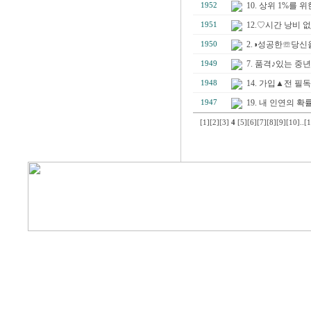
10. 상위 1%를
1952
12.♡시간 낭비
1951
2.◑성공한☏당신
1950
7. 품격♪있는 중
1949
14. 가입▲전 
1948
19. 내 인연의
1947
[1]
[2]
[3]
4
[5]
[6]
[7]
[8]
[9]
[10]
..
[