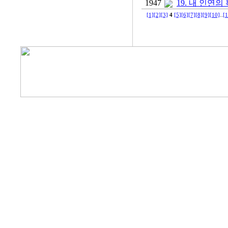
1947
19. 내 인
[1]
[2]
[3]
4
[5]
[6]
[7]
[8]
[9]
[10]
..
[