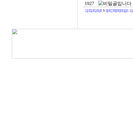
1927
[1]
[2]
[3]
[4]
5
[6]
[7]
[8]
[9]
[10]
..
[