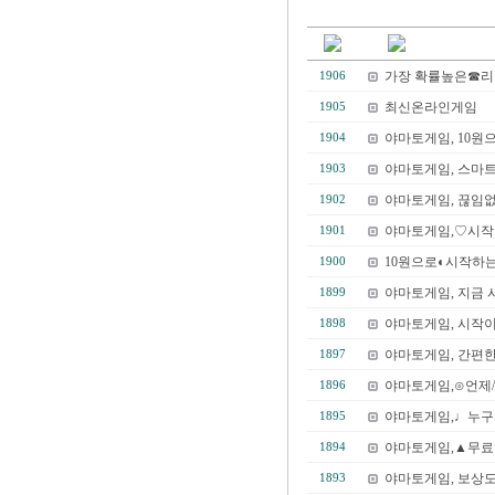
가장 확률높은☎리얼 
1906
최신온라인게임
1905
야마토게임, 10원
1904
야마토게임, 스마트
1903
야마토게임, 끊임
1902
야마토게임,♡시작
1901
10원으로◐시작하
1900
야마토게임, 지금 
1899
야마토게임, 시작이
1898
야마토게임, 간편한
1897
야마토게임,⊙언제
1896
야마토게임,♩누구나
1895
야마토게임,▲무료로
1894
야마토게임, 보상
1893