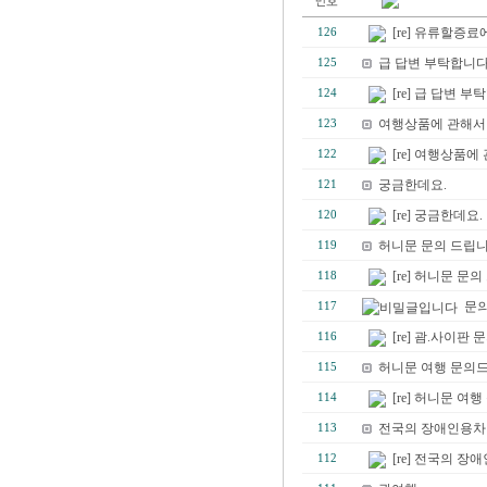
[re] 유류할증료에
126
급 답변 부탁합니다
125
[re] 급 답변 부
124
여행상품에 관해서
123
[re] 여행상품
122
궁금한데요.
121
[re] 궁금한데요.
120
허니문 문의 드립니다
119
[re] 허니문 문의
118
문
117
[re] 괌.사이판 
116
허니문 여행 문의
115
[re] 허니문 여
114
전국의 장애인용차
113
[re] 전국의 
112