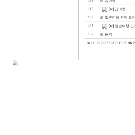
괌여행
111
[re] 괌여행
110
일본여행 견적 요청
109
[re] 일본여행 
108
문의
107
≪
[1]
..
[91]
[92]
[93]
[94]
[95]
96
[