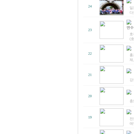
24
일
다
연수
23
호
(
22
홍
체,
21
강
20
충
19
전
애