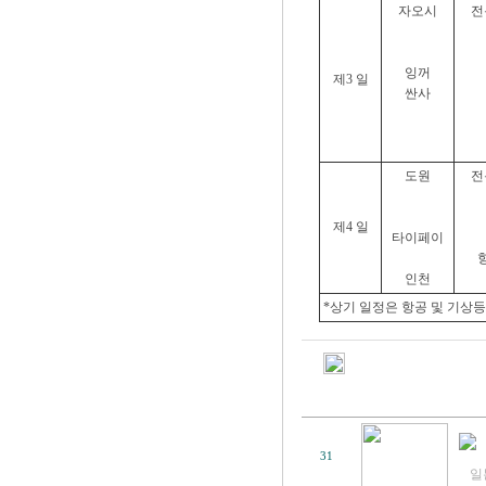
자오시
전
잉꺼
제3 일
싼사
도원
전
제4 일
타이페이
인천
*상기 일정은 항공 및 기상등
31
일