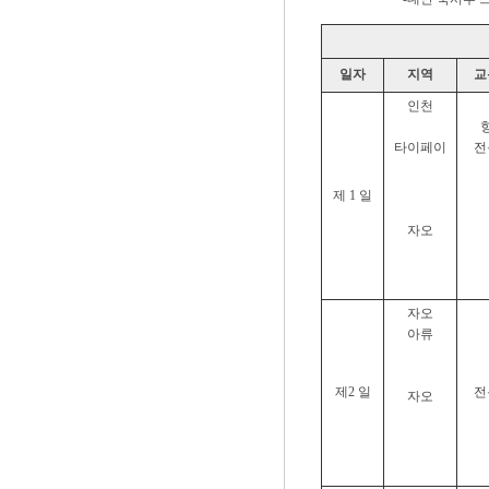
일자
지역
교
인천
타이페이
전
제 1 일
자오
자오
아류
제2 일
전
자오