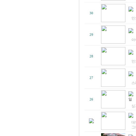
30
인
29
아
28
인
27
스
일
26
싱
대
그램