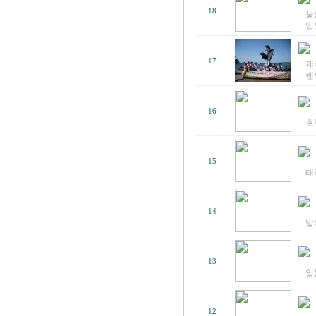
18
울
입
17
제
랜드
16
호
15
태
14
발
13
일
12