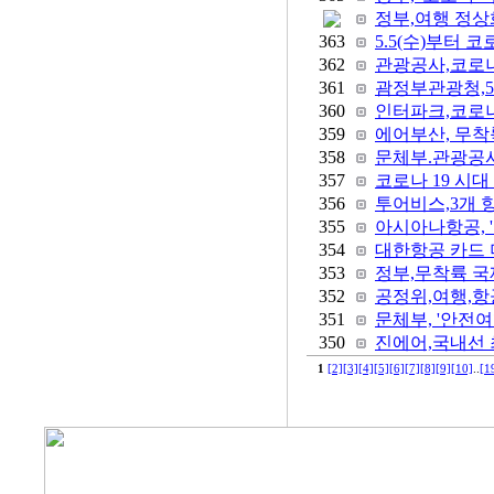
정부,여행 정상화
363
5.5(수)부터 
362
관광공사,코로나
361
괌정부관광청,5
360
인터파크,코로나
359
에어부산, 무착륙
358
문체부.관광공사 '
357
코로나 19 시
356
투어비스,3개 
355
아시아나항공, '
354
대한항공 카드 
353
정부,무착륙 국
352
공정위,여행,항
351
문체부, '안전
350
진에어,국내선 최저
1
[2]
[3]
[4]
[5]
[6]
[7]
[8]
[9]
[10]
..
[1