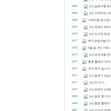
[re] 일본여행 
1882
[re] 오랫만에 
1881
가족여행 문의입니
1880
[re] 장애인 해
1879
[re] 친구와 해
1878
복지관광개발가가 
1877
4월 말, 8인 가족
1876
[re] 태국여행 
1875
홍콩 휠체어 대여
1874
견적 문의 입니다
1873
[re] 질문이 있
1872
[re] 또 다시_
1871
[re] 장애인 단
1870
[re] 일본 훗가
1869
[re] 홍콩 휠체
1868
[re] 오사카 여
1867