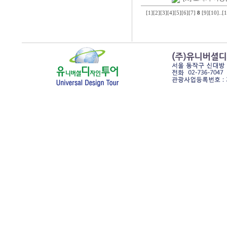
[1]
[2]
[3]
[4]
[5]
[6]
[7]
8
[9]
[10]
..
[