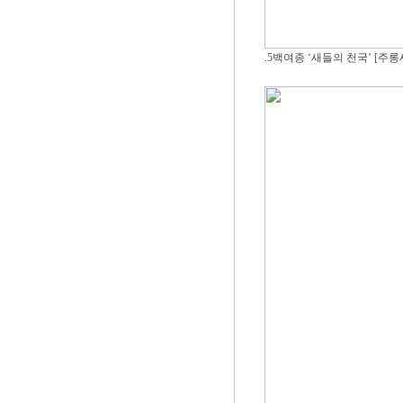
.5백여종 ‘새들의 천국’ [주롱새공