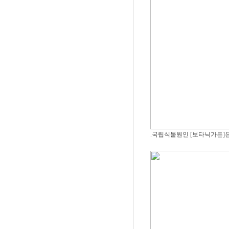
.국립식물원인 [보타닉가든]은