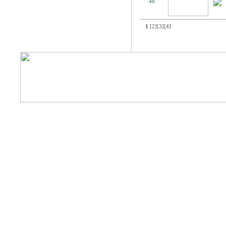
48
1
[2]
[3]
[4]