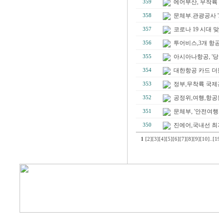
에어부산, 무착륙 
359
문체부.관광공사 '20
358
코로나 19 시대 
357
투어비스,3개 항
356
아시아나항공, '당
355
대한항공 카드 더
354
정부,무착륙 국제
353
공정위,여행,항공분
352
문체부, '안전여행
351
진에어,국내선 최저가
350
1
[2]
[3]
[4]
[5]
[6]
[7]
[8]
[9]
[10]
..
[1