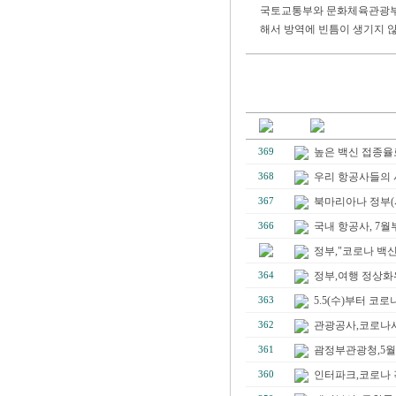
국토교통부와 문화체육관광부에
해서 방역에 빈틈이 생기지 
높은 백신 접종율로
369
우리 항공사들의 사
368
북마리아나 정부(사
367
국내 항공사, 7월
366
정부,"코로나 백신
정부,여행 정상화위
364
5.5(수)부터 코
363
관광공사,코로나시
362
괌정부관광청,5월부
361
인터파크,코로나 
360